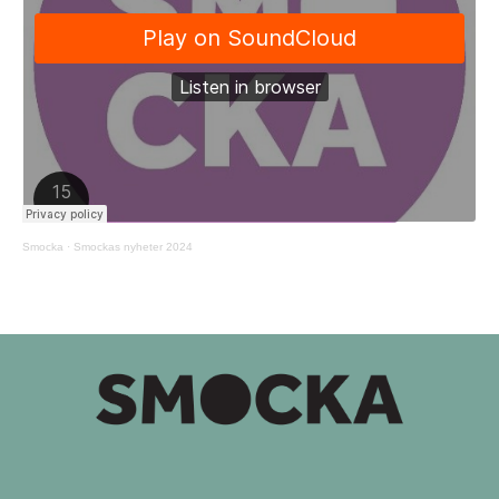
Smocka
·
Smockas nyheter 2024