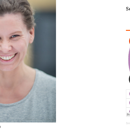
S
Sm
a