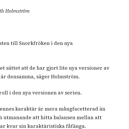
th Holmström
ten till Snorkfröken i den nya
det sättet att de har gjort lite nya versioner av
n är densamma, säger Holmström.
oll i den nya versionen av serien.
h hennes karaktär är mera mångfacetterad än
och utmanande att hitta balansen mellan att
har kvar sin karaktäristiska fåfänga.