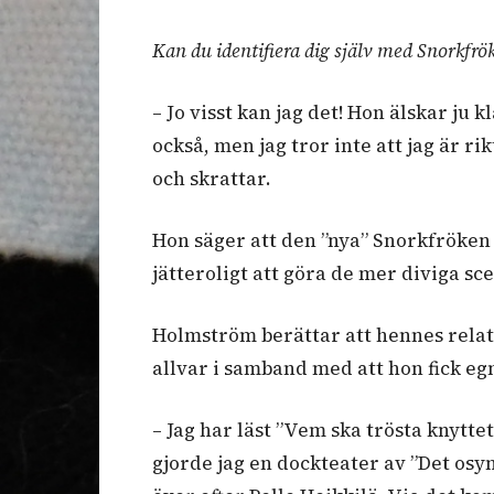
Kan du identifiera dig själv med Snorkfröke
– Jo visst kan jag det! Hon älskar ju k
också, men jag tror inte att jag är r
och skrattar.
Hon säger att den ”nya” Snorkfröken ä
jätteroligt att göra de mer diviga sc
Holmström berättar att hennes relati
allvar i samband med att hon fick eg
– Jag har läst ”Vem ska trösta knytte
gjorde jag en dockteater av ”Det osyn