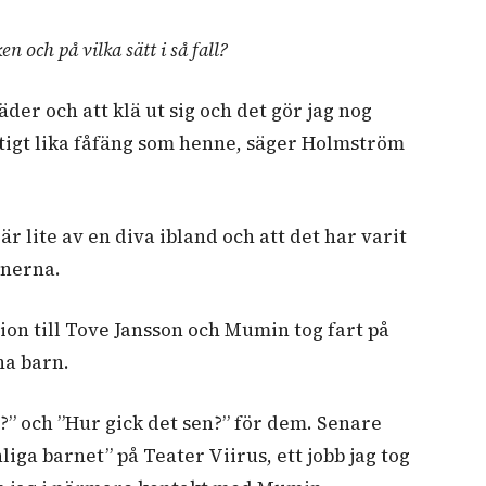
n och på vilka sätt i så fall?
läder och att klä ut sig och det gör jag nog
iktigt lika fåfäng som henne, säger Holmström
r lite av en diva ibland och att det har varit
enerna.
on till Tove Jansson och Mumin tog fart på
na barn.
t?” och ”Hur gick det sen?” för dem. Senare
liga barnet” på Teater Viirus, ett jobb jag tog