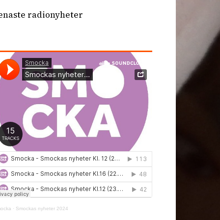
enaste radionyheter
ocka
·
Smockas nyheter 2024