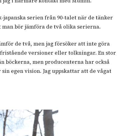
kom jag i närmare kontakt med Mumin.
-japanska serien från 90-talet när de tänker
 man bör jämföra de två olika serierna.
jämför de två, men jag försöker att inte göra
 fristående versioner eller tolkningar. En stor
rån böckerna, men producenterna har också
 sin egen vision. Jag uppskattar att de vågat