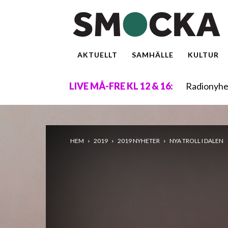
AKTUELLT
SAMHÄLLE
KULTUR
Radionyhe
LIVE MÅ-FRE KL 12 & 16:
HEM
2019
2019 NYHETER
NYA TROLL I DALEN