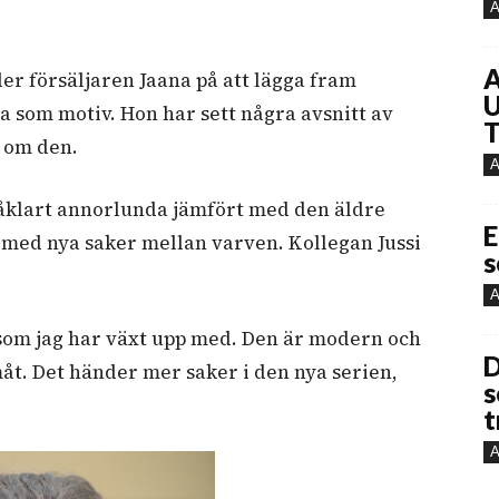
A
A
ller försäljaren Jaana på att lägga fram
U
som motiv. Hon har sett några avsnitt av
T
t om den.
A
 såklart annorlunda jämfört med den äldre
E
 med nya saker mellan varven. Kollegan Jussi
s
A
 som jag har växt upp med. Den är modern och
D
måt. Det händer mer saker i den nya serien,
s
t
A