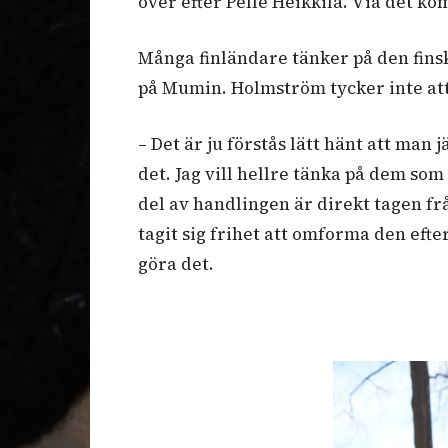
över efter Pelle Heikkilä. Via det 
Många finländare tänker på den finsk
på Mumin. Holmström tycker inte att
– Det är ju förstås lätt hänt att man 
det. Jag vill hellre tänka på dem som
del av handlingen är direkt tagen f
tagit sig frihet att omforma den efter
göra det.