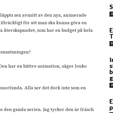
S
A
läppts sex avsnitt av den nya, animerade
tillräckligt för att man ska kunna göra en
E
ka återskapandet, som har en budget på hela
T
K
jonsatsningen?
I
s
. Den har en bättre animation, säger Jouko
b
g
A
nnorlunda. Alla ser det dock inte som en
E
p
te den gamla serien. Jag tycker den är fräsch