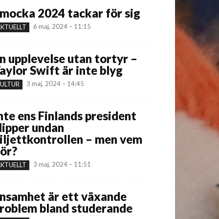
mocka 2024 tackar för sig
6 maj, 2024 – 11:15
KTUELLT
n upplevelse utan tortyr –
aylor Swift är inte blyg
3 maj, 2024 – 14:45
ULTUR
nte ens Finlands president
lipper undan
iljettkontrollen – men vem
ör?
3 maj, 2024 – 11:51
KTUELLT
nsamhet är ett växande
roblem bland studerande