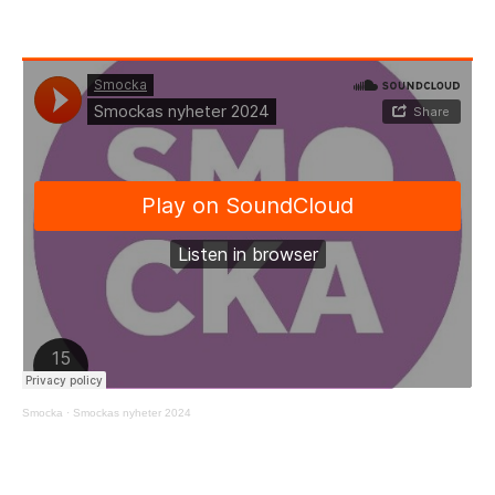
Smocka
·
Smockas nyheter 2024