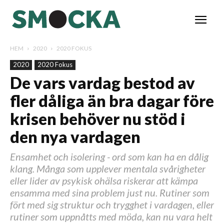
HEM
2020
2020 FOKUS
2020
2020 Fokus
De vars vardag bestod av
fler dåliga än bra dagar före
krisen behöver nu stöd i
den nya vardagen
Ensamhet och isolering - ord som kan ha en dålig
klang. Många som upplever mentala svårigheter
eller lider av psykisk ohälsa riskerar att kämpa
ensamma med sina problem just nu. Rutiner som
fört med sig struktur och trygghet i vardagen, eller
rutiner som uppnåtts med möda, kan nu vara helt