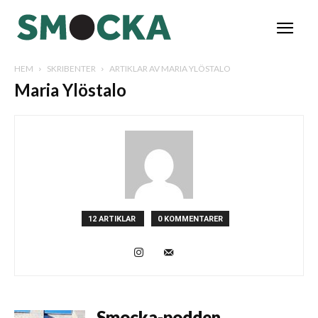
HEM
SKRIBENTER
ARTIKLAR AV MARIA YLÖSTALO
Maria Ylöstalo
12 ARTIKLAR
0 KOMMENTARER
Smocka-podden