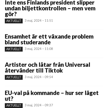
Inte ens Finlands president slipper
undan biljettkontrollen – men vem
gör?
3 maj, 2024 – 11:51
AKTUELLT
Ensamhet är ett växande problem
bland studerande
3 maj, 2024 – 11:08
AKTUELLT
Artister och låtar från Universal
återvänder till Tiktok
3 maj, 2024 – 09:54
AKTUELLT
EU-val på kommande – hur ser läget
ut?
3 maj, 2024 – 09:37
AKTUELLT