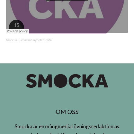
Smocka
·
Smockas nyheter 2024
OM OSS
Smocka är en mångmedial övningsredaktion av