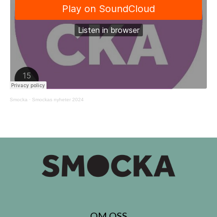
Smocka
·
Smockas nyheter 2024
OM OSS