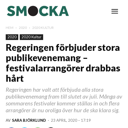
HEM
2020
2020 KULTUR
2020
2020 Kultur
Regeringen förbjuder stora
publikevenemang –
festivalarrangörer drabbas
hårt
Regeringen har valt att förbjuda alla stora
publikevenemang fram till slutet av juli. Många av
sommarens festivaler kommer ställas in och flera
arrangörer är nu oroliga över hur de ska klara sig.
AV
SARA BJÖRKLUND
-
23 APRIL, 2020 – 17:19