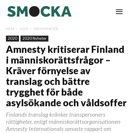
HEM
2020
2020 NYHETER
2020
2020 Nyheter
Amnesty kritiserar Finland
i människorättsfrågor –
Kräver förnyelse av
translag och bättre
trygghet för både
asylsökande och våldsoffer
Finlands translag kränker transpersoners
rättigheter, enligt människorättsorganisationen
Amnesty Internationals senaste rapport om