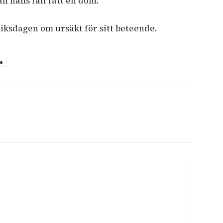
n hans fall fått en dom.
iksdagen om ursäkt för sitt beteende.
a