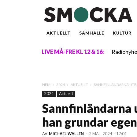
AKTUELLT
SAMHÄLLE
KULTUR
Radionyhe
LIVE MÅ-FRE KL 12 & 16:
HEM
2024
AKTUELLT
SANNFINLÄNDARNA UTE
2024
Aktuellt
Sannfinländarna 
han grundar egen
AV
MICHAEL WALLEN
-
2 MAJ, 2024 – 17:01