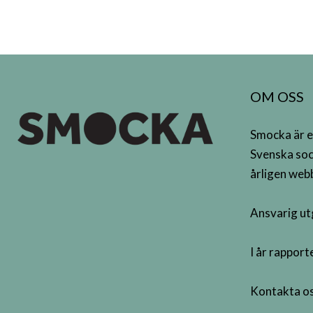
OM OSS
Smocka är e
Svenska soc
årligen webb
Ansvarig ut
I år rappor
Kontakta os