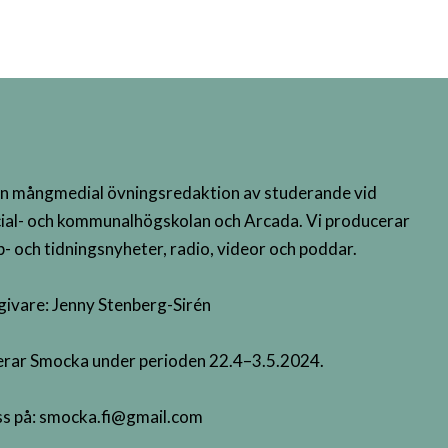
n mångmedial övningsredaktion av studerande vid
ial- och kommunalhögskolan och Arcada. Vi producerar
- och tidningsnyheter, radio, videor och poddar.
givare: Jenny Stenberg-Sirén
terar Smocka under perioden 22.4–3.5.2024.
s på:
smocka.fi@gmail.com