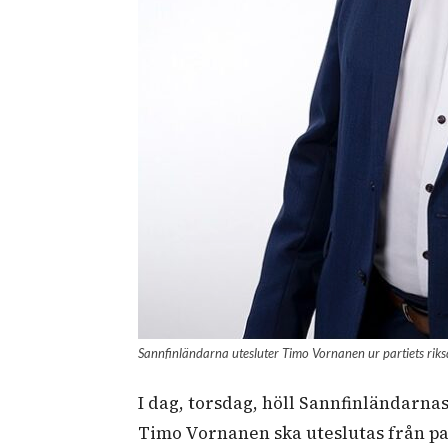
Sannfinländarna utesluter Timo Vornanen ur partiets rik
I dag, torsdag, höll Sannfinländarna
Timo Vornanen ska uteslutas från pa