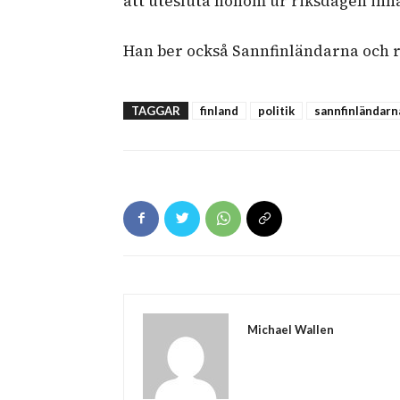
att utesluta honom ur riksdagen inna
Han ber också Sannfinländarna och r
TAGGAR
finland
politik
sannfinländarn
Michael Wallen