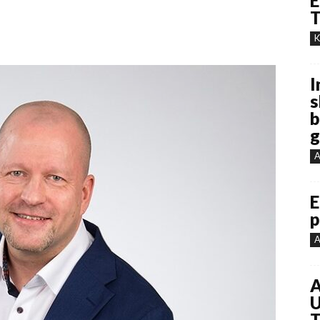
E
T
K
I
s
b
g
A
E
p
A
A
U
T