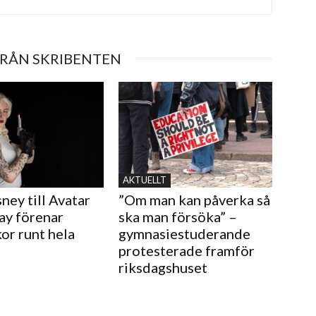
FRÅN SKRIBENTEN
AKTUELLT
ney till Avatar
”Om man kan påverka så
ay förenar
ska man försöka” –
or runt hela
gymnasiestuderande
protesterade framför
riksdagshuset