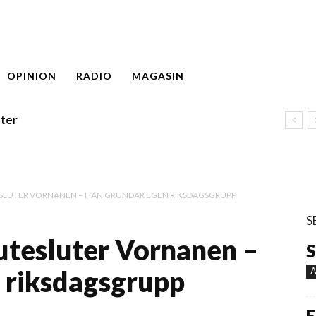
OPINION
RADIO
MAGASIN
ter
SLUTER VORNANEN – HAN GRUNDAR EGEN RIKSDAGSGRUPP
S
utesluter Vornanen –
S
 riksdagsgrupp
A