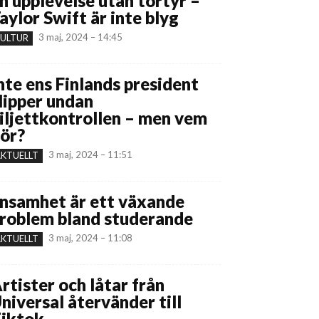
n upplevelse utan tortyr –
aylor Swift är inte blyg
3 maj, 2024 – 14:45
ULTUR
nte ens Finlands president
lipper undan
iljettkontrollen – men vem
ör?
3 maj, 2024 – 11:51
KTUELLT
nsamhet är ett växande
roblem bland studerande
3 maj, 2024 – 11:08
KTUELLT
rtister och låtar från
niversal återvänder till
iktok