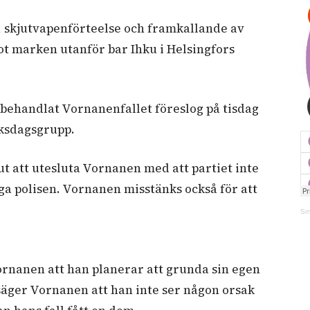
, skjutvapenförteelse och framkallande av
mot marken utanför bar Ihku i Helsingfors
behandlat Vornanenfallet föreslog på tisdag
iksdagsgrupp.
t att utesluta Vornanen med att partiet inte
ga polisen. Vornanen misstänks också för att
Sm
ornanen att han planerar att grunda sin egen
äger Vornanen att han inte ser någon orsak