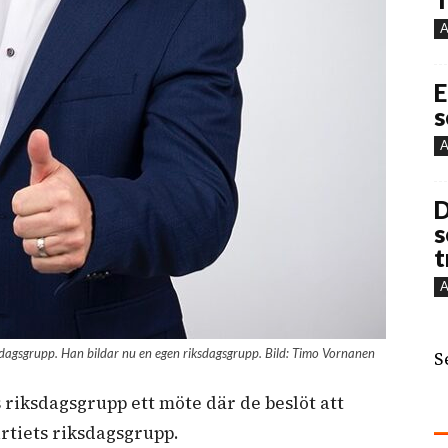
A
E
s
A
D
s
t
A
sdagsgrupp. Han bildar nu en egen riksdagsgrupp. Bild: Timo Vornanen
S
s riksdagsgrupp ett möte där de beslöt att
rtiets riksdagsgrupp.