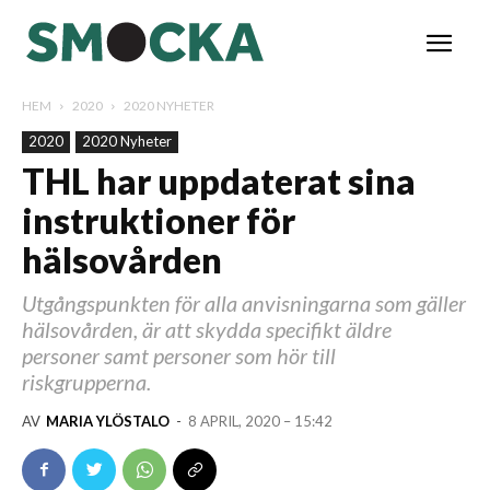
HEM
2020
2020 NYHETER
2020
2020 Nyheter
THL har uppdaterat sina
instruktioner för
hälsovården
Utgångspunkten för alla anvisningarna som gäller
hälsovården, är att skydda specifikt äldre
personer samt personer som hör till
riskgrupperna.
AV
MARIA YLÖSTALO
-
8 APRIL, 2020 – 15:42