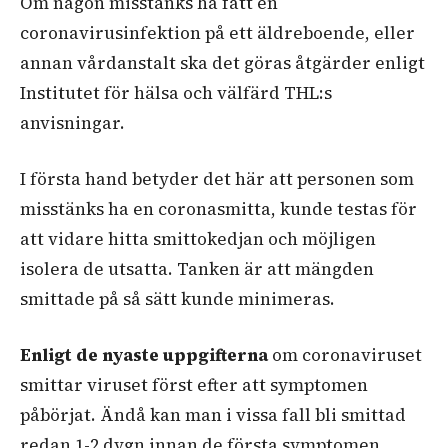
Om någon misstänks ha fått en
coronavirusinfektion på ett äldreboende, eller
annan vårdanstalt ska det göras åtgärder enligt
Institutet för hälsa och välfärd THL:s
anvisningar.
I första hand betyder det här att personen som
misstänks ha en coronasmitta, kunde testas för
att vidare hitta smittokedjan och möjligen
isolera de utsatta. Tanken är att mängden
smittade på så sätt kunde minimeras.
Enligt de nyaste uppgifterna
om coronaviruset
smittar viruset först efter att symptomen
påbörjat. Ändå kan man i vissa fall bli smittad
redan 1-2 dygn innan de första symptomen.