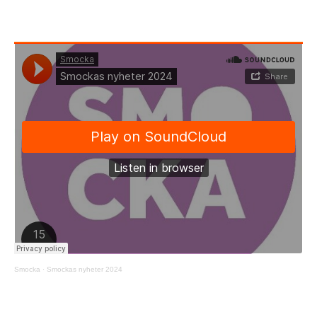
Smocka
·
Smockas nyheter 2024