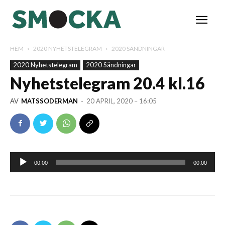
HEM
2020 NYHETSTELEGRAM
2020 SÄNDNINGAR
2020 Nyhetstelegram
2020 Sändningar
Nyhetstelegram 20.4 kl.16
AV
MATSSODERMAN
-
20 APRIL, 2020 – 16:05
Ljudspelare
00:00
00:00