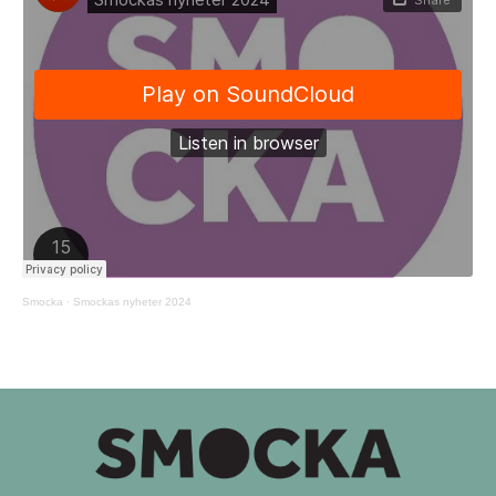
Smocka
·
Smockas nyheter 2024