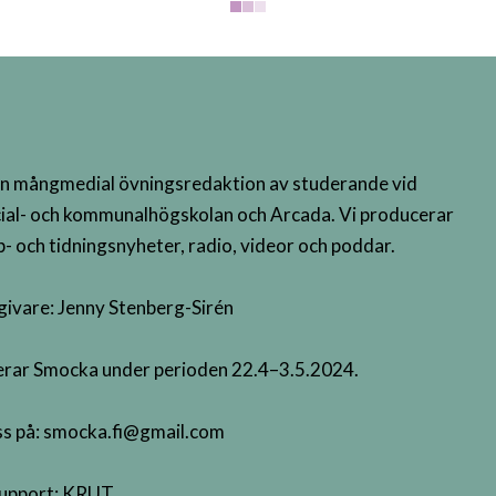
n mångmedial övningsredaktion av studerande vid
ial- och kommunalhögskolan och Arcada. Vi producerar
- och tidningsnyheter, radio, videor och poddar.
givare: Jenny Stenberg-Sirén
terar Smocka under perioden 22.4–3.5.2024.
s på:
smocka.fi@gmail.com
upport:
KRUT