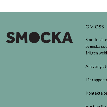
OM OSS
Smocka är e
Svenska soc
årligen webb
Ansvarig ut
I år rappor
Kontakta os
Hosting & S