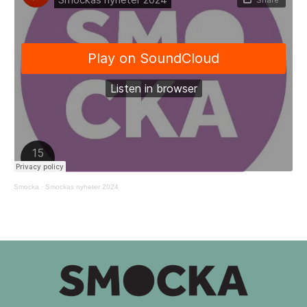
Smocka
·
Smockas nyheter 2024