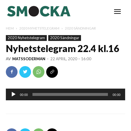
HEM
2020 NYHETSTELEGRAM
2020 SÄNDNINGAR
2020 Nyhetstelegram
2020 Sändningar
Nyhetstelegram 22.4 kl.16
AV
MATSSODERMAN
-
22 APRIL, 2020 – 16:00
Ljudspelare
00:00
00:00