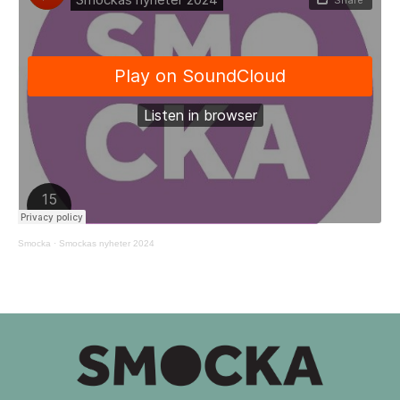
Smocka
·
Smockas nyheter 2024