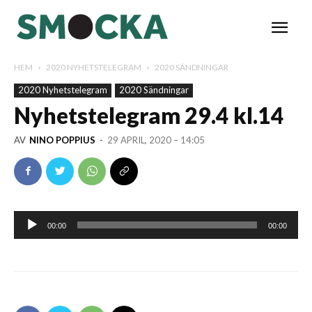
HEM
2020 NYHETSTELEGRAM
2020 SÄNDNINGAR
2020 Nyhetstelegram
2020 Sändningar
Nyhetstelegram 29.4 kl.14
AV
NINO POPPIUS
-
29 APRIL, 2020 – 14:05
Ljudspelare
00:00
00:00