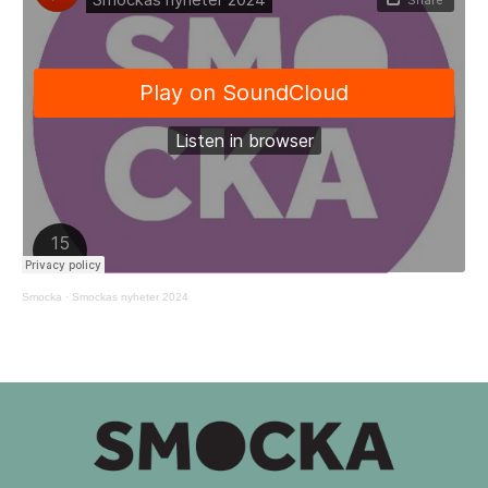
Smocka
·
Smockas nyheter 2024