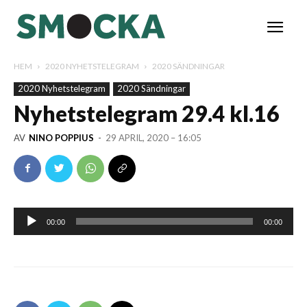
HEM
2020 NYHETSTELEGRAM
2020 SÄNDNINGAR
2020 Nyhetstelegram
2020 Sändningar
Nyhetstelegram 29.4 kl.16
AV
NINO POPPIUS
-
29 APRIL, 2020 – 16:05
Ljudspelare
00:00
00:00