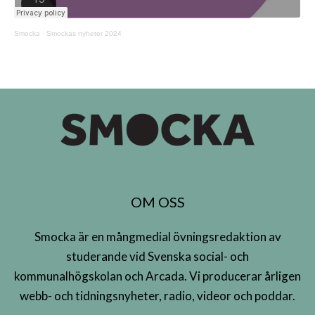
Smocka
·
Smockas nyheter 2024
OM OSS
Smocka är en mångmedial övningsredaktion av
studerande vid Svenska social- och
kommunalhögskolan och Arcada. Vi producerar årligen
webb- och tidningsnyheter, radio, videor och poddar.