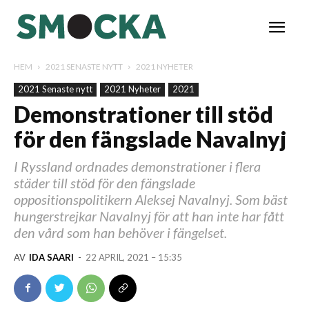
HEM
2021 SENASTE NYTT
2021 NYHETER
2021 Senaste nytt
2021 Nyheter
2021
Demonstrationer till stöd
för den fängslade Navalnyj
I Ryssland ordnades demonstrationer i flera
städer till stöd för den fängslade
oppositionspolitikern Aleksej Navalnyj. Som bäst
hungerstrejkar Navalnyj för att han inte har fått
den vård som han behöver i fängelset.
AV
IDA SAARI
-
22 APRIL, 2021 – 15:35