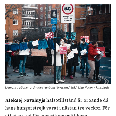
Demonstrationer ordnades runt om i Ryssland. Bild: Liza Pooor / Unsplash
Aleksej Navalnyjs
hälsotillstånd är oroande då
hans hungerstrejk varat i nästan tre veckor. För
att visa stöd för oppositionspolitikern