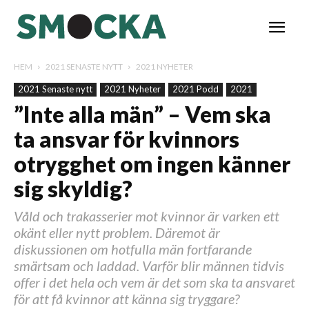
HEM
2021 SENASTE NYTT
2021 NYHETER
2021 Senaste nytt
2021 Nyheter
2021 Podd
2021
”Inte alla män” – Vem ska
ta ansvar för kvinnors
otrygghet om ingen känner
sig skyldig?
Våld och trakasserier mot kvinnor är varken ett
okänt eller nytt problem. Däremot är
diskussionen om hotfulla män fortfarande
smärtsam och laddad. Varför blir männen tidvis
offer i det hela och vem är det som ska ta ansvaret
för att få kvinnor att känna sig tryggare?