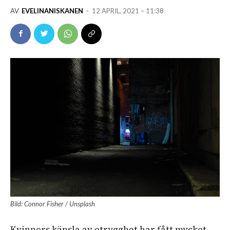
AV
EVELINANISKANEN
-
12 APRIL, 2021 – 11:38
Bild: Connor Fisher / Unsplash
Kvinnors känsla av otrygghet har fått mycket