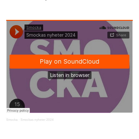
Smocka
·
Smockas nyheter 2024