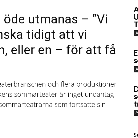
A
öde utmanas – ”Vi
U
T
ka tidigt att vi
A
m, eller en – för att få
E
s
A
eaterbranschen och flera produktioner
D
ckens sommarteater är inget undantag
s
t
a sommarteatrarna som fortsatte sin
A
S