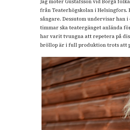
Jag möter Gustafsson vid Borgå folk
från Teaterhögskolan i Helsingfors.
sångare. Dessutom undervisar han i
timmar ska teatergänget anlända för 
har varit tvungna att repetera på di
bröllop är i full produktion trots 