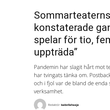
Sommarteaterns 
konstaterade gans
spelar för tio, fe
uppträda”
Pandemin har slagit hårt mot t
har tvingats tänka om. Postba
och i fjol var de bland de end
verksamhet.
Redaktör
isabellahaaja