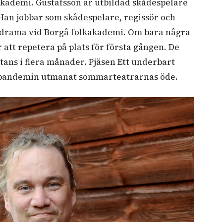
akademi.
Gustafsson är utbildad skådespelare
 Han jobbar som skådespelare, regissör och
 drama vid Borgå folkakademi.
Om bara några
att repetera på plats för första gången. De
stans i flera månader. Pjäsen Ett underbart
att pandemin utmanat sommarteatrarnas öde.