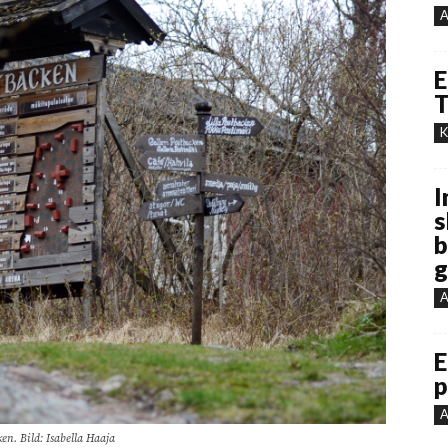
A
E
T
K
I
s
b
g
A
E
p
A
en. Bild: Isabella Haaja