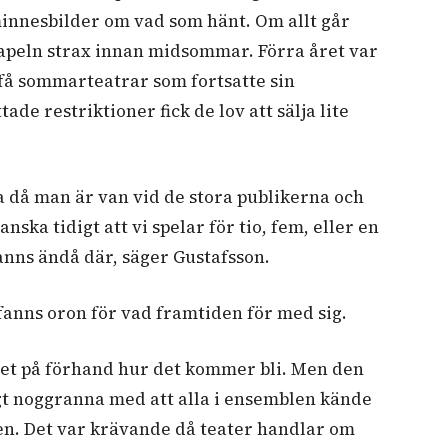
innesbilder om vad som hänt. Om allt går
tapeln strax innan midsommar. Förra året var
få sommarteatrar som fortsatte sin
de restriktioner fick de lov att sälja lite
ela då man är van vid de stora publikerna och
ska tidigt att vi spelar för tio, fem, eller en
fanns ändå där, säger Gustafsson.
 fanns oron för vad framtiden för med sig.
e vet på förhand hur det kommer bli. Men den
digt noggranna med att alla i ensemblen kände
ken. Det var krävande då teater handlar om