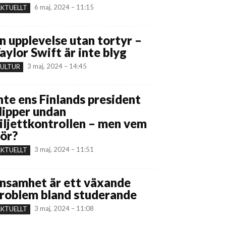
6 maj, 2024 – 11:15
KTUELLT
n upplevelse utan tortyr –
aylor Swift är inte blyg
3 maj, 2024 – 14:45
ULTUR
nte ens Finlands president
lipper undan
iljettkontrollen – men vem
ör?
3 maj, 2024 – 11:51
KTUELLT
nsamhet är ett växande
roblem bland studerande
3 maj, 2024 – 11:08
KTUELLT