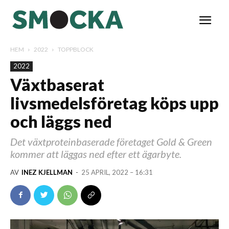
HEM
2022
TOPPBLOCK
2022
Växtbaserat
livsmedelsföretag köps upp
och läggs ned
Det växtproteinbaserade företaget Gold & Green
kommer att läggas ned efter ett ägarbyte.
AV
INEZ KJELLMAN
-
25 APRIL, 2022 – 16:31