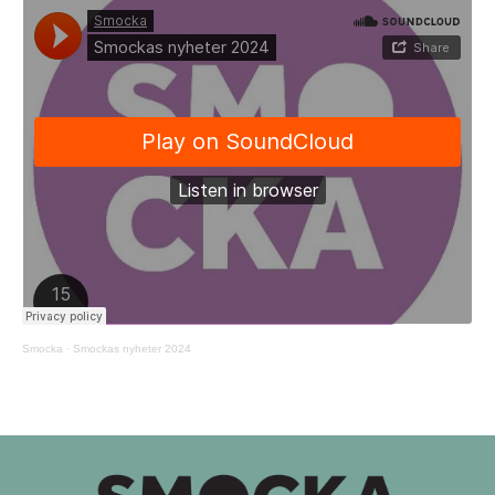
Smocka
·
Smockas nyheter 2024