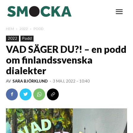
HEM
2022
PODD
2022
Podd
VAD SÄGER DU?! – en podd
om finlandssvenska
dialekter
AV
SARA BJÖRKLUND
-
3 MAJ, 2022 – 10:40