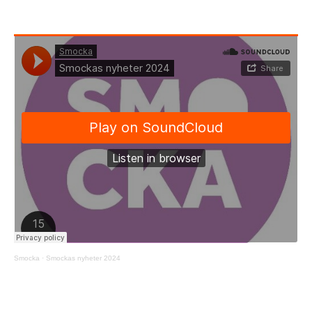
Smocka
·
Smockas nyheter 2024