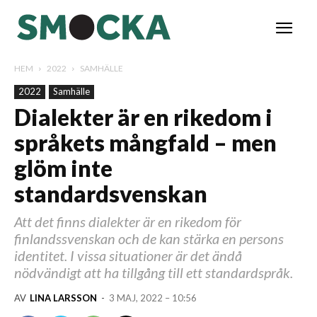
HEM
2022
SAMHÄLLE
2022
Samhälle
Dialekter är en rikedom i
språkets mångfald – men
glöm inte
standardsvenskan
Att det finns dialekter är en rikedom för
finlandssvenskan och de kan stärka en persons
identitet. I vissa situationer är det ändå
nödvändigt att ha tillgång till ett standardspråk.
AV
LINA LARSSON
-
3 MAJ, 2022 – 10:56