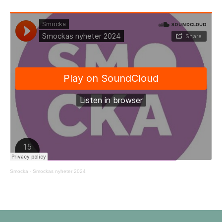
Smocka
·
Smockas nyheter 2024