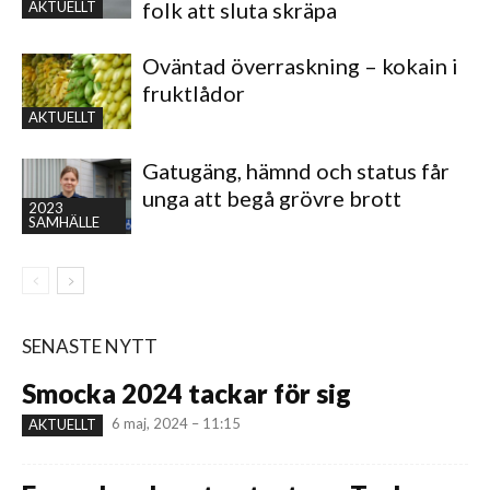
folk att sluta skräpa
AKTUELLT
Oväntad överraskning – kokain i
fruktlådor
AKTUELLT
Gatugäng, hämnd och status får
unga att begå grövre brott
2023
SAMHÄLLE
SENASTE NYTT
Smocka 2024 tackar för sig
6 maj, 2024 – 11:15
AKTUELLT