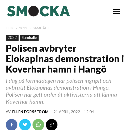
HEM
2022
SAMHÄLLE
2022
Samhälle
Polisen avbryter
Elokapinas demonstration i
Koverhar hamn i Hangö
I dag på förmiddagen har polisen ingripit och
avbrutit Elokapinas demonstration i Hangö.
Polisen har gett order åt aktivisterna att lämna
Koverhar hamn.
AV
ELLEN FORSSTRÖM
-
21 APRIL, 2022 – 12:04