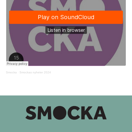
Smocka
·
Smockas nyheter 2024