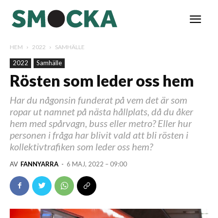
HEM
2022
SAMHÄLLE
2022
Samhälle
Rösten som leder oss hem
Har du någonsin funderat på vem det är som
ropar ut namnet på nästa hållplats, då du åker
hem med spårvagn, buss eller metro? Eller hur
personen i fråga har blivit vald att bli rösten i
kollektivtrafiken som leder oss hem?
AV
FANNYARRA
-
6 MAJ, 2022 – 09:00