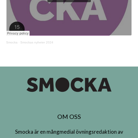
Smocka
·
Smockas nyheter 2024
OM OSS
Smocka är en mångmedial övningsredaktion av