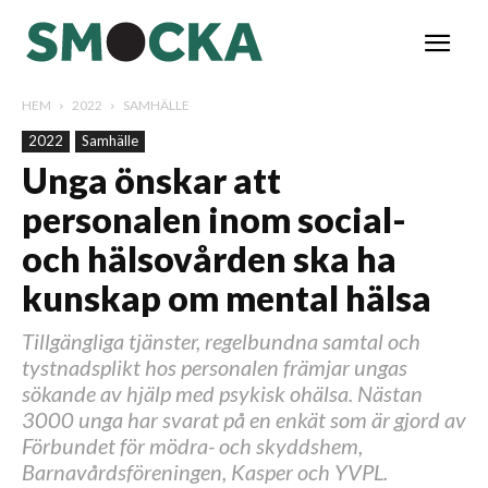
HEM
2022
SAMHÄLLE
2022
Samhälle
Unga önskar att
personalen inom social-
och hälsovården ska ha
kunskap om mental hälsa
Tillgängliga tjänster, regelbundna samtal och
tystnadsplikt hos personalen främjar ungas
sökande av hjälp med psykisk ohälsa. Nästan
3000 unga har svarat på en enkät som är gjord av
Förbundet för mödra- och skyddshem,
Barnavårdsföreningen, Kasper och YVPL.