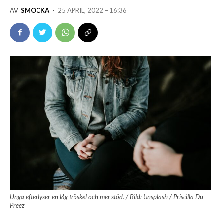
AV
SMOCKA
-
25 APRIL, 2022 – 16:36
Unga efterlyser en låg tröskel och mer stöd. / Bild: Unsplash / Priscilla Du
Preez