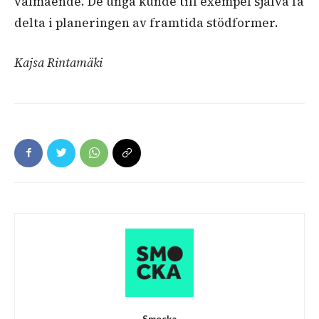
välmående. De unga kunde till exempel själva få
delta i planeringen av framtida stödformer.
Kajsa Rintamäki
Smocka