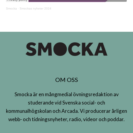
Smocka
·
Smockas nyheter 2024
OM OSS
Smocka är en mångmedial övningsredaktion av
studerande vid Svenska social- och
kommunalhögskolan och Arcada. Vi producerar årligen
webb- och tidningsnyheter, radio, videor och poddar.