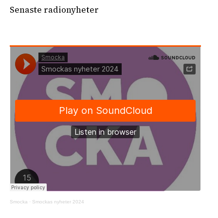
Senaste radionyheter
Smocka
·
Smockas nyheter 2024