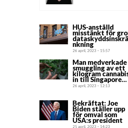
HUS-anställd
misstänkt för gr
dataskyddsinskr
nkning
26 april, 2023 – 15:57
Man medverkade 
smuggling av ett
kilogram cannabi
in till Singapore...
26 april, 2023 – 12:13
Bekräftat: Joe
Biden ställer upp
för omval som
USA:s president
25 april, 2023 – 14:23