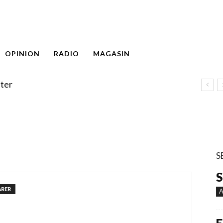
OPINION
RADIO
MAGASIN
ter
S
S
ARER
A