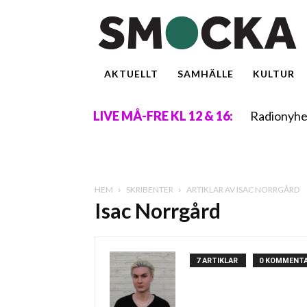
AKTUELLT
SAMHÄLLE
KULTUR
Radionyhe
LIVE MÅ-FRE KL 12 & 16:
HEM
SKRIBENTER
ARTIKLAR AV ISAC NORRGÅRD
Isac Norrgård
7 ARTIKLAR
0 KOMMENT