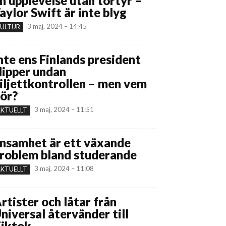
n upplevelse utan tortyr –
aylor Swift är inte blyg
3 maj, 2024 – 14:45
ULTUR
nte ens Finlands president
lipper undan
iljettkontrollen – men vem
ör?
3 maj, 2024 – 11:51
KTUELLT
nsamhet är ett växande
roblem bland studerande
3 maj, 2024 – 11:08
KTUELLT
rtister och låtar från
niversal återvänder till
iktok