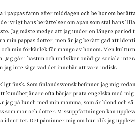
itta i pappas famn efter middagen och be honom berätta
e ivrigt hans berättelser om apan som stal hans lilla
isste. Jag måste medge att jag under en längre period
vara min pappas dotter, men är jag berättigad att iden
e och min förkärlek för mango av honom. Men kulturmäs
a. Jag går i bastun och undviker onödiga sociala inter
n jag inte säga vad det innebär att vara indisk.
ckligt finsk. Som finlandssvensk befinner jag mig reda
Att kundbetjänare ofta börjar prata engelska med mig
r jag på lunch med min mamma, som är blond och så vi
ss som mor och dotter. Missuppfattningen kan uppleva
 identitet. Det påminner mig om hur olik jag upplevs