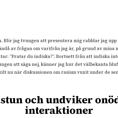
n. Blir jag tvungen att presentera mig rabblar jag upp
g ändå av frågan om varifrån jag är, på grund av mina 
ar: ”Pratar du indiska?”. Bortsett från att indiska in
vungen att säga nej, känner jag hur det välbekanta blu
kilt nu när diskussionen om rasism vuxit under de sena
.
bastun och undviker onöd
interaktioner