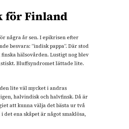
k för Finland
r några år sen. I epikrisen efter
de besvara: ”indisk pappa”. Där stod
en finska hälsovården. Lustigt nog blev
istiskt. Bluffsyndromet lättade lite.
 den lite väl mycket i andras
ligen, halvindisk och halvfinsk. Då är
giet att kunna välja det bästa ur två
i det ena skåpet är något smaklösa,