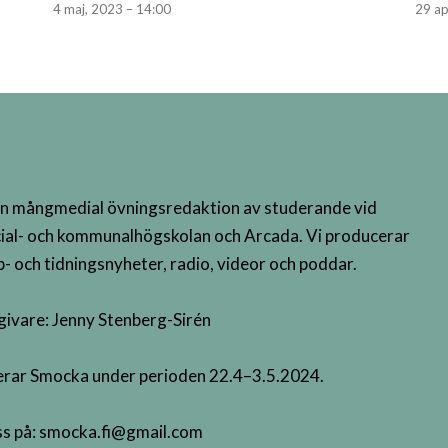
4 maj, 2023 – 14:00
29 ap
n mångmedial övningsredaktion av studerande vid
ial- och kommunalhögskolan och Arcada. Vi producerar
- och tidningsnyheter, radio, videor och poddar.
givare: Jenny Stenberg-Sirén
terar Smocka under perioden 22.4–3.5.2024.
s på:
smocka.fi@gmail.com