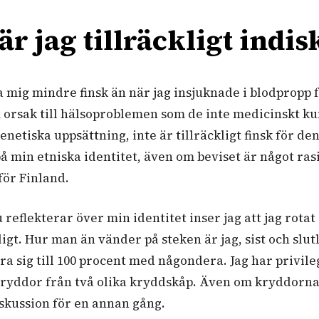
r jag tillräckligt indis
 mig mindre finsk än när jag insjuknade i blodpropp fö
orsak till hälsoproblemen som de inte medicinskt kun
n genetiska uppsättning, inte är tillräckligt finsk för d
 på min etniska identitet, även om beviset är något ras
för Finland.
 reflekterar över min identitet inser jag att jag rotat
ligt. Hur man än vänder på steken är jag, sist och slut
era sig till 100 procent med någondera. Jag har privile
kryddor från två olika kryddskåp. Även om kryddorna 
skussion för en annan gång.