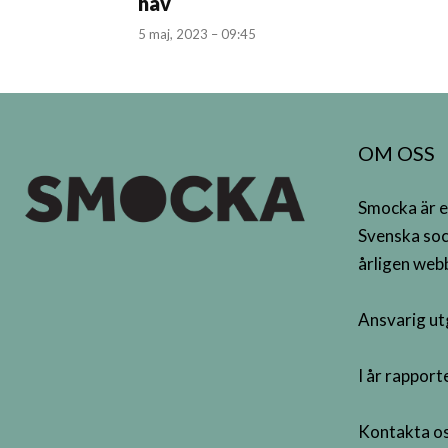
hav
5 maj, 2023 – 09:45
OM OSS
Smocka är e
Svenska soc
årligen webb
Ansvarig ut
I år rappor
Kontakta os