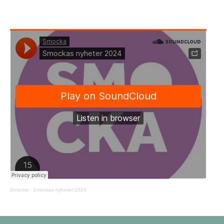
Smocka
·
Smockas nyheter 2024