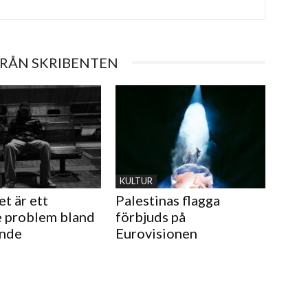
FRÅN SKRIBENTEN
KULTUR
t är ett
Palestinas flagga
 problem bland
förbjuds på
ande
Eurovisionen