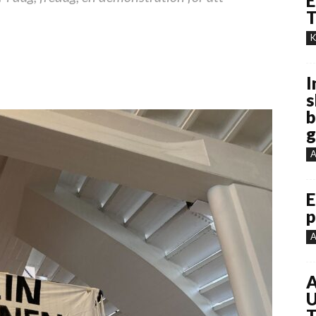
E
T
K
I
s
b
g
A
E
p
A
A
U
T