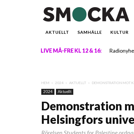
AKTUELLT
SAMHÄLLE
KULTUR
Radionyhe
LIVE MÅ-FRE KL 12 & 16:
HEM
2024
AKTUELLT
DEMONSTRATION MOT KRI
2024
Aktuellt
Demonstration mo
Helsingfors unive
Rörelsen Students for Palestine ordnar