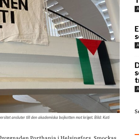
A
E
s
A
D
s
t
A
S
ersitet ansluter till den akademiska bojkotten mot kriget. Bild: Kati
sbyggnaden Porthania i Helsingfors. Smockas