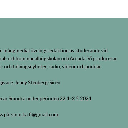
n mångmedial övningsredaktion av studerande vid
ial- och kommunalhögskolan och Arcada. Vi producerar
- och tidningsnyheter, radio, videor och poddar.
givare: Jenny Stenberg-Sirén
terar Smocka under perioden 22.4–3.5.2024.
s på:
smocka.fi@gmail.com