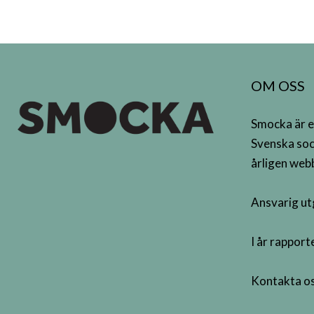
OM OSS
Smocka är e
Svenska soc
årligen webb
Ansvarig ut
I år rappor
Kontakta os