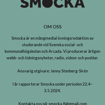
OM OSS
Smocka är en mångmedial övningsredaktion av
studerande vid Svenska social- och
kommunalhögskolan och Arcada. Vi producerar årligen
webb- och tidningsnyheter, radio, videor och poddar.
Ansvarig utgivare: Jenny Stenberg-Sirén
I år rapporterar Smocka under perioden 22.4–
3.5.2024.
Kontakta oss på:
smocka.fi@gmail.com