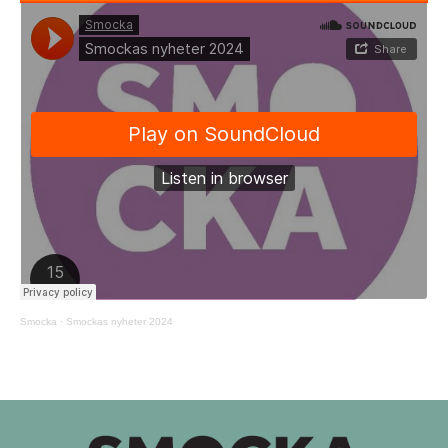
Smocka
·
Smockas nyheter 2024