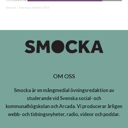
Smocka
·
Smockas nyheter 2024
OM OSS
Smocka är en mångmedial övningsredaktion av
studerande vid Svenska social- och
kommunalhögskolan och Arcada. Vi producerar årligen
webb- och tidningsnyheter, radio, videor och poddar.