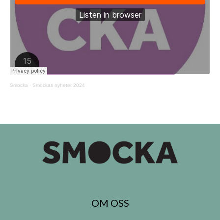
Smocka
·
Smockas nyheter 2024
OM OSS