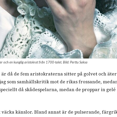
r och en kunglig aristokrat från 1700-talet. Bild: Perttu Saksa
 är då de fem aristokraterna sitter på golvet och äter
g som samhällskritik mot de rikas frossande, medan a
 speciellt då skådespelarna, medan de proppar in gel
t väcka känslor. Bland annat är de pulserande, färgr