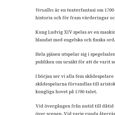
Versailles
är en teaterfantasi om 1700
historia och för fram värderingar oc
Kung Ludvig XIV spelas av en maskin
blandat med engelska och finska ord.
Hela pjäsen utspelar sig i spegelsale
publiken om ursäkt för att de varit s
I början ser vi alla fem skådespelare
skådespelarna förvandlas till aristo
kungliga hovet på 1700-talet.
Vid övergången från nutid till dåtid
över scenen. Vid varje runda återv