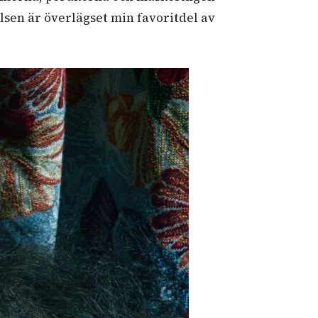
elsen är överlägset min favoritdel av