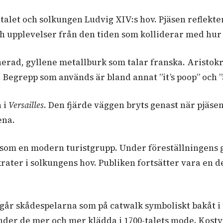
-talet och solkungen Ludvig XIV:s hov. Pjäsen reflekte
h upplevelser från den tiden som kolliderar med hur 
erad, gyllene metallburk som talar franska. Aristok
 Begrepp som används är bland annat ”it’s poop” och ”
n i
Versailles
. Den fjärde väggen bryts genast när pjäse
ena.
 som en modern turistgrupp. Under föreställningens gå
krater i solkungens hov. Publiken fortsätter vara en
 går skådespelarna som på catwalk symboliskt bakåt i 
änder de mer och mer klädda i 1700-talets mode. Kos