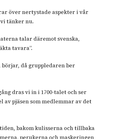
rar över nertystade aspekter i vår
vi tänker nu.
raterna talar däremot svenska,
äkta tavara”.
n börjar, då gruppledaren ber
ng dras vi in i 1700-talet och ser
 del av pjäsen som medlemmar av det
tiden, bakom kulisserna och tillbaka
tymerna, perukerna och maskeringen