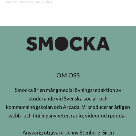
Smocka
·
Smockas nyheter 2024
OM OSS
Smocka är en mångmedial övningsredaktion av
studerande vid Svenska social- och
kommunalhögskolan och Arcada. Vi producerar årligen
webb- och tidningsnyheter, radio, videor och poddar.
Ansvarig utgivare: Jenny Stenberg-Sirén