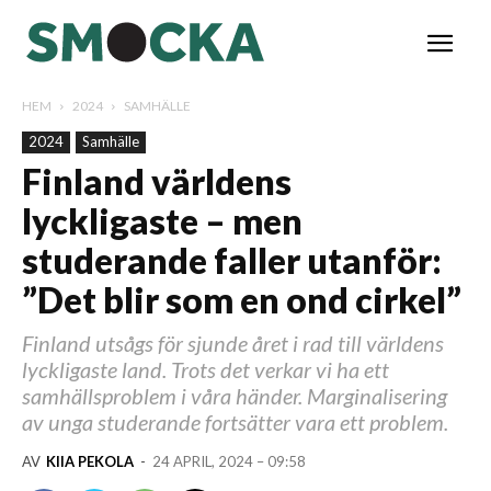
HEM
2024
SAMHÄLLE
2024
Samhälle
Finland världens
lyckligaste – men
studerande faller utanför:
”Det blir som en ond cirkel”
Finland utsågs för sjunde året i rad till världens
lyckligaste land. Trots det verkar vi ha ett
samhällsproblem i våra händer. Marginalisering
av unga studerande fortsätter vara ett problem.
AV
KIIA PEKOLA
-
24 APRIL, 2024 – 09:58