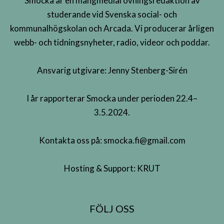
Smocka är en mångmedial övningsredaktion av
studerande vid Svenska social- och
kommunalhögskolan och Arcada. Vi producerar årligen
webb- och tidningsnyheter, radio, videor och poddar.
Ansvarig utgivare: Jenny Stenberg-Sirén
I år rapporterar Smocka under perioden 22.4–
3.5.2024.
Kontakta oss på:
smocka.fi@gmail.com
Hosting & Support:
KRUT
FÖLJ OSS