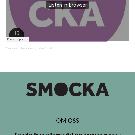
Smocka
·
Smockas nyheter 2024
OM OSS