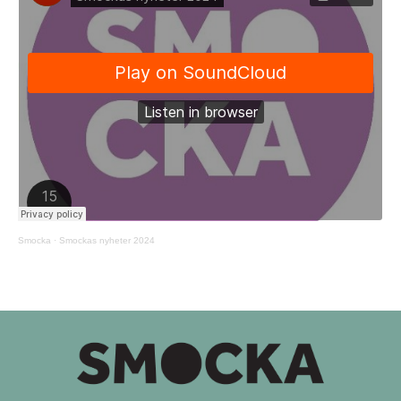
Smocka
·
Smockas nyheter 2024