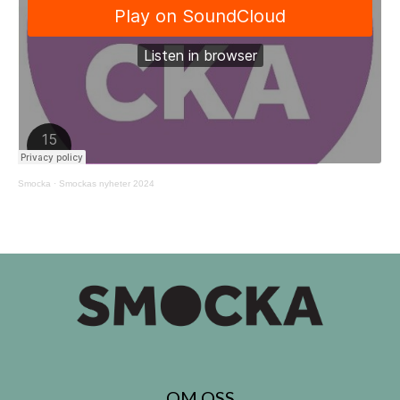
Smocka
·
Smockas nyheter 2024
OM OSS