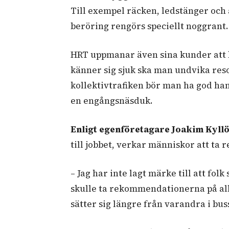
Till exempel räcken, ledstänger och
beröring rengörs speciellt noggrant
HRT uppmanar även sina kunder att b
känner sig sjuk ska man undvika reso
kollektivtrafiken bör man ha god han
en engångsnäsduk.
Enligt egenföretagare Joakim Kyll
till jobbet, verkar människor att t
– Jag har inte lagt märke till att folk
skulle ta rekommendationerna på allv
sätter sig längre från varandra i bu