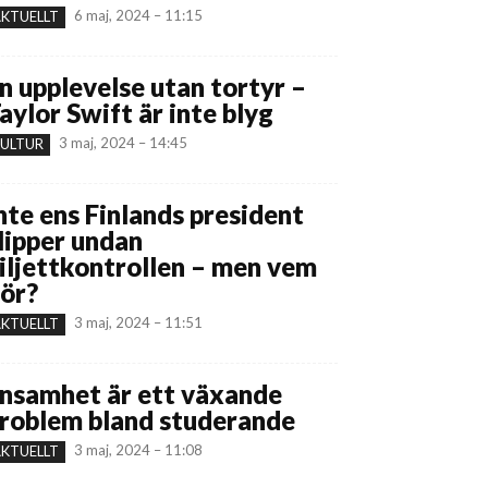
6 maj, 2024 – 11:15
KTUELLT
n upplevelse utan tortyr –
aylor Swift är inte blyg
3 maj, 2024 – 14:45
ULTUR
nte ens Finlands president
lipper undan
iljettkontrollen – men vem
ör?
3 maj, 2024 – 11:51
KTUELLT
nsamhet är ett växande
roblem bland studerande
3 maj, 2024 – 11:08
KTUELLT