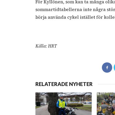
För Kyllönen, som kan ta många olika 
sommartidtabellerna inte några stö
börja använda cykel istället för kolle
Källa: HRT
RELATERADE NYHETER