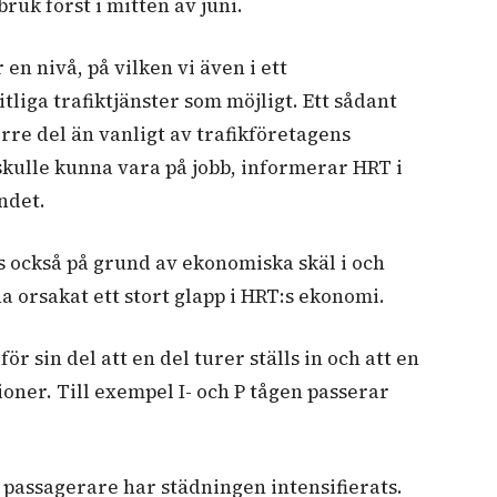
bruk först i mitten av juni.
n nivå, på vilken vi även i ett
liga trafiktjänster som möjligt. Ett sådant
rre del än vanligt av trafikföretagens
skulle kunna vara på jobb, informerar HRT i
ndet.
s också på grund av ekonomiska skäl i och
na orsakat ett stort glapp i HRT:s ekonomi.
r sin del att en del turer ställs in och att en
tioner. Till exempel I- och P tågen passerar
passagerare har städningen intensifierats.