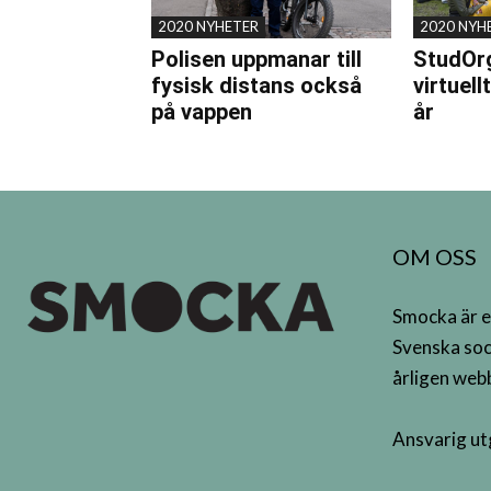
2020 NYHETER
2020 NYH
Polisen uppmanar till
StudOrg
fysisk distans också
virtuell
på vappen
år
OM OSS
Smocka är e
Svenska soc
årligen webb
Ansvarig ut