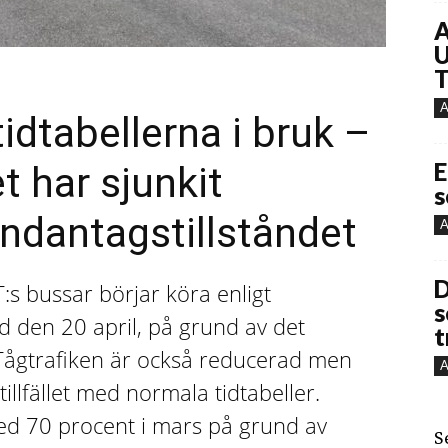
A
U
T
A
dtabellerna i bruk –
E
t har sjunkit
s
undantagstillståndet
A
D
:s bussar börjar köra enligt
s
 den 20 april, på grund av det
t
 Tågtrafiken är också reducerad men
A
illfället med normala tidtabeller.
d 70 procent i mars på grund av
S