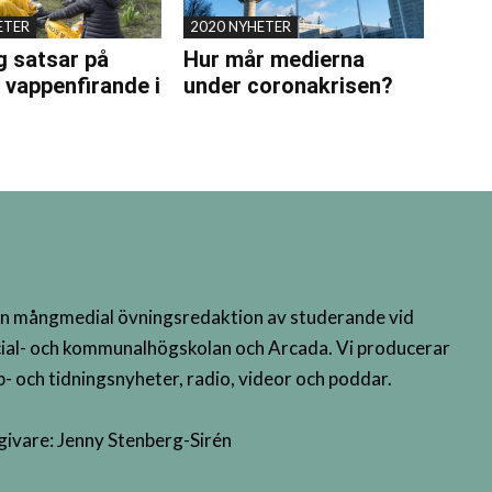
ETER
2020 NYHETER
 satsar på
Hur mår medierna
t vappenfirande i
under coronakrisen?
n mångmedial övningsredaktion av studerande vid
ial- och kommunalhögskolan och Arcada. Vi producerar
- och tidningsnyheter, radio, videor och poddar.
givare: Jenny Stenberg-Sirén