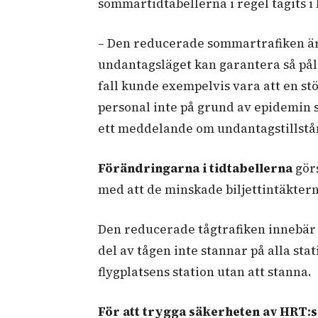
sommartidtabellerna i regel tagits i 
–
Den reducerade sommartrafiken är e
undantagsläget kan garantera så pålit
fall kunde exempelvis vara att en stö
personal inte på grund av epidemin 
ett meddelande om undantagstillstå
Förändringarna i tidtabellerna
gör
med att de minskade biljettintäkter
Den reducerade tågtrafiken innebär fö
del av tågen inte stannar på alla sta
flygplatsens station utan att stanna.
För att trygga säkerheten av HRT:s