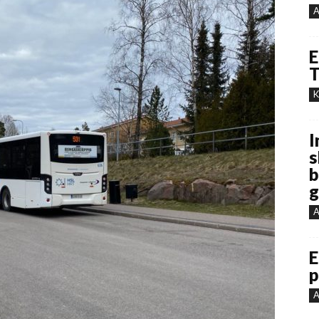
A
E
T
K
I
s
b
g
A
E
p
A