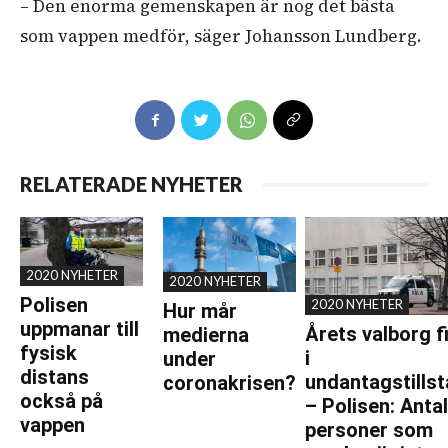
– Den enorma gemenskapen är nog det bästa
som vappen medför, säger Johansson Lundberg.
RELATERADE NYHETER
2020 NYHETER
2020 NYHETER
Polisen
2020 NYHETER
Hur mår
uppmanar till
Årets valborg f
medierna
fysisk
i
under
distans
undantagstills
coronakrisen?
också på
– Polisen: Anta
vappen
personer som