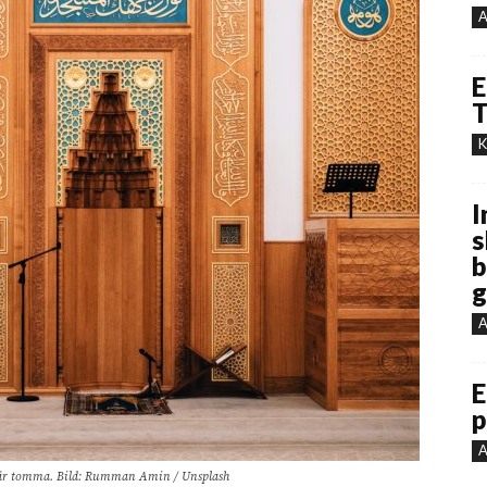
A
E
T
K
I
s
b
g
A
E
p
A
står tomma. Bild: Rumman Amin / Unsplash