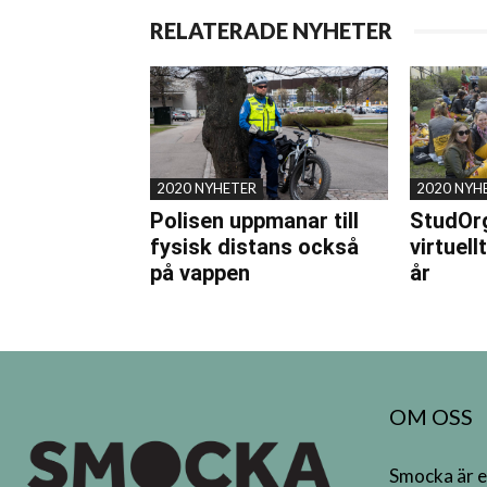
RELATERADE NYHETER
2020 NYHETER
2020 NYH
Polisen uppmanar till
StudOrg
fysisk distans också
virtuell
på vappen
år
OM OSS
Smocka är e