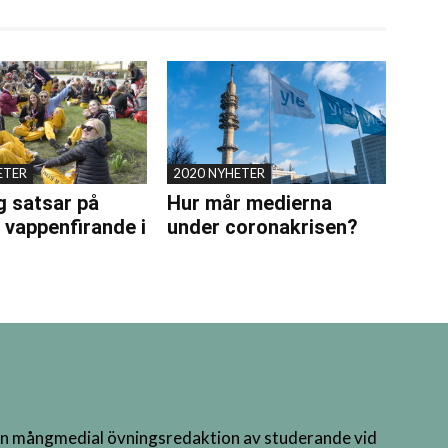
ETER
2020 NYHETER
 satsar på
Hur mår medierna
t vappenfirande i
under coronakrisen?
n mångmedial övningsredaktion av studerande vid