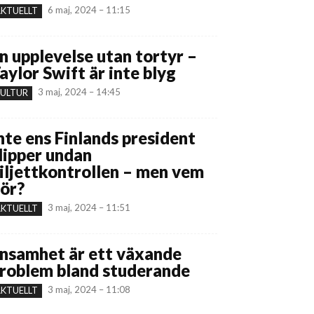
6 maj, 2024 – 11:15
KTUELLT
n upplevelse utan tortyr –
aylor Swift är inte blyg
3 maj, 2024 – 14:45
ULTUR
nte ens Finlands president
lipper undan
iljettkontrollen – men vem
ör?
3 maj, 2024 – 11:51
KTUELLT
nsamhet är ett växande
roblem bland studerande
3 maj, 2024 – 11:08
KTUELLT