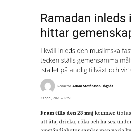
Ramadan inleds i
hittar gemenskap
I kväll inleds den muslimska 
tecken ställs gemensamma målti
istället på andlig tillväxt och v
Redaktör
Adam Stefánsson Högnäs
23 april, 2020 – 18:51
Fram tills den 23 maj
kommer tiotuse
att äta, dricka, röka och ha sex und
omständigheter samlas man varje kvä