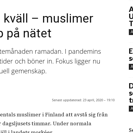
A
 kväll – muslimer
U
T
 på nätet
A
fastemånaden ramadan. I pandemins
E
s
der och böner in. Fokus ligger nu
A
irtuell gemenskap.
D
s
t
Senast uppdaterad:
23 april, 2020 – 19:10
A
ntals muslimer i Finland att avstå sig från
er dagsljusets timmar. Under normala
S
ll i landets moskéer.