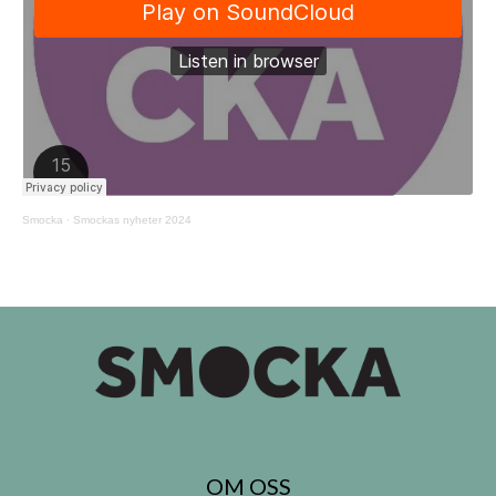
Smocka
·
Smockas nyheter 2024
OM OSS