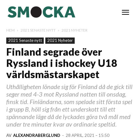
HEM
2021 SENASTE NYTT
2021 NYHETER
2021 Senaste nytt
2021 Nyheter
Finland segrade över
Ryssland i ishockey U18
världsmästarskapet
Uthålligheten lönade sig för Finland då de gick till
seger med 4-3 mot Ryssland natten till onsdag,
finsk tid. Finländarna, som spelade sitt första spel
i grupp B, höll sig från ett underskott till ett
spännande läge då de lyckades göra två mål med
under tre minuter kvar av ordinarie speltid.
AV
ALEXANDRABERGLUND
-
28 APRIL, 2021 – 15:50