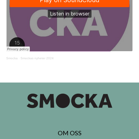
Smocka
·
Smockas nyheter 2024
OM OSS