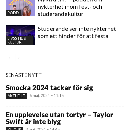
nykterhet inom fest- och
studerandekultur
PODD
Studerande ser inte nykterhet
som ett hinder för att festa
LIVSSTIL &
KULTUR
SENASTE NYTT
Smocka 2024 tackar för sig
6 maj, 2024 – 11:15
AKTUELLT
En upplevelse utan tortyr – Taylor
Swift är inte blyg
3 maj, 2024 – 14:45
KULTUR