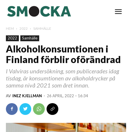
HEM
2022
SAMHÄLLE
2022
Samhälle
Alkoholkonsumtionen i
Finland förblir oförändrad
I Valviras undersökning, som publicerades idag
tisdag, är konsumtionen av alkoholdrycker på
samma nivå 2021 som året innan.
AV
INEZ KJELLMAN
-
26 APRIL, 2022 – 16:34