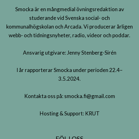
Smocka är en mångmedial övningsredaktion av
studerande vid Svenska social- och
kommunalhögskolan och Arcada. Vi producerar årligen
webb- och tidningsnyheter, radio, videor och poddar.
Ansvarig utgivare: Jenny Stenberg-Sirén
I år rapporterar Smocka under perioden 22.4–
3.5.2024.
Kontakta oss på:
smocka.fi@gmail.com
Hosting & Support:
KRUT
FÖLJ OSS