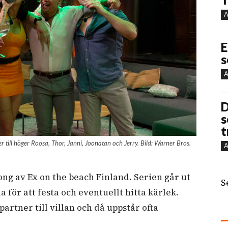
A
E
s
A
D
s
t
er till höger Roosa, Thor, Janni, Joonatan och Jerry. Bild: Warner Bros.
A
ng av Ex on the beach Finland. Serien går ut
S
lla för att festa och eventuellt hitta kärlek.
artner till villan och då uppstår ofta