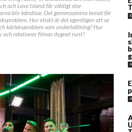
E
ch och Love Island får väldigt stor
T
rna blir kändisar. Det gemensamma temat för
K
leksproblem. Hur etiskt är det egentligen att se
och kärleksproblem som underhållning? Hur
liv och relationer filmas dygnet runt?
I
s
b
g
A
E
p
A
A
U
T