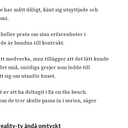
 har mått dåligt, känt sig utnyttjade och
omi.
 heller prata om sina erfarenheter i
de är bundna till kontrakt.
att medverka, men tillägger att det lätt kunde
det små, onödiga grejer som ledde till
tt sig om utanför huset.
t av att ha deltagit i Ex on the beach.
 de tror skulle passa in i serien, säger
 reality-tv ändå omtyckt