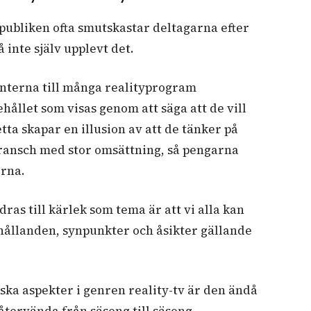
publiken ofta smutskastar deltagarna efter
 inte själv upplevt det.
enterna till många realityprogram
hållet som visas genom att säga att de vill
etta skapar en illusion av att de tänker på
bransch med stor omsättning, så pengarna
erna.
dras till kärlek som tema är att vi alla kan
örhållanden, synpunkter och åsikter gällande
ska aspekter i genren reality-tv är den ändå
 återvända från säsong till säsong.