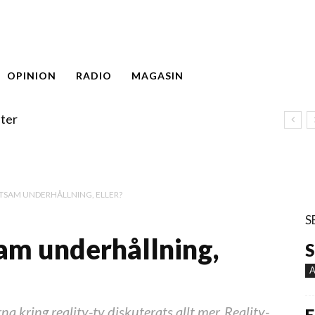
OPINION
RADIO
MAGASIN
ter
ÄTTSAM UNDERHÅLLNING, ELLER?
S
sam underhållning,
S
A
a kring reality-tv diskuterats allt mer. Reality-