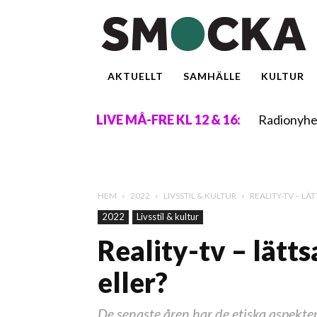
AKTUELLT
SAMHÄLLE
KULTUR
Radionyhe
LIVE MÅ-FRE KL 12 & 16:
HEM
2022
LIVSSTIL & KULTUR
REALITY-TV – L
2022
Livsstil & kultur
Reality-tv – lätt
eller?
De senaste åren har de etiska aspektern