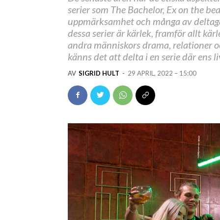
serier som The Bachelor, Ex on the bea
uppmärksamhet och många av deltaga
dessa serier är kärlek, framför allt kär
andra människors drama, relationer 
känns det att delta i en serie där ens 
AV
SIGRID HULT
-
29 APRIL, 2022 – 15:00