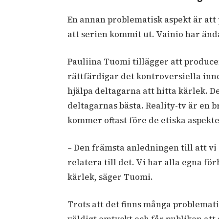
En annan problematisk aspekt är att 
att serien kommit ut. Vainio har ändå
Pauliina Tuomi tillägger att produc
rättfärdigar det kontroversiella inne
hjälpa deltagarna att hitta kärlek. D
deltagarnas bästa. Reality-tv är en 
kommer oftast före de etiska aspekt
– Den främsta anledningen till att vi 
relatera till det. Vi har alla egna f
kärlek, säger Tuomi.
Trots att det finns många problemati
väldigt omtyckt och får publiken att