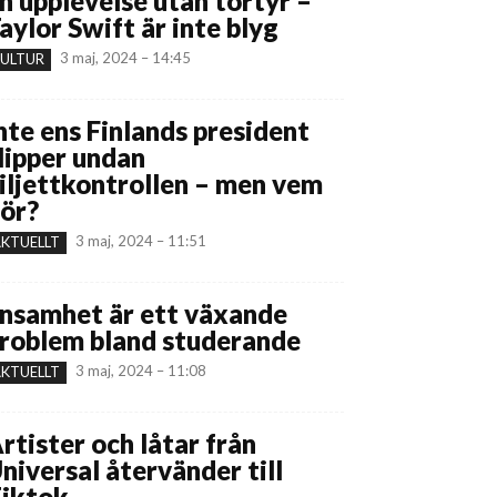
n upplevelse utan tortyr –
aylor Swift är inte blyg
3 maj, 2024 – 14:45
ULTUR
nte ens Finlands president
lipper undan
iljettkontrollen – men vem
ör?
3 maj, 2024 – 11:51
KTUELLT
nsamhet är ett växande
roblem bland studerande
3 maj, 2024 – 11:08
KTUELLT
rtister och låtar från
niversal återvänder till
iktok