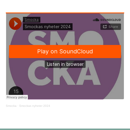
Smocka
·
Smockas nyheter 2024