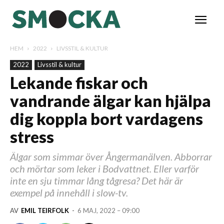
HEM
2022
LIVSSTIL & KULTUR
2022
Livsstil & kultur
Lekande fiskar och
vandrande älgar kan hjälpa
dig koppla bort vardagens
stress
Älgar som simmar över Ångermanälven. Abborrar
och mörtar som leker i Bodvattnet. Eller varför
inte en sju timmar lång tågresa? Det här är
exempel på innehåll i slow-tv.
AV
EMIL TEIRFOLK
-
6 MAJ, 2022 – 09:00