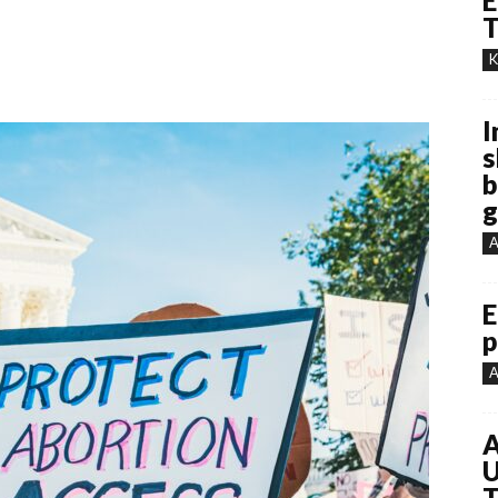
E
T
K
I
s
b
g
A
E
p
A
A
U
T