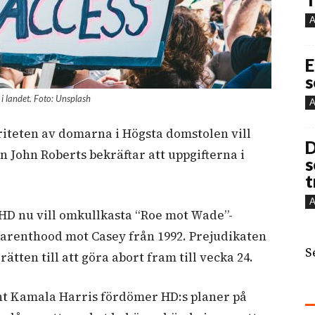
A
E
s
i landet. Foto: Unsplash
A
riteten av domarna i Högsta domstolen vill
D
 John Roberts bekräftar att uppgifterna i
s
t
A
t HD nu vill omkullkasta “Roe mot Wade”-
Parenthood mot Casey från 1992. Prejudikaten
S
tten till att göra abort fram till vecka 24.
nt Kamala Harris fördömer HD:s planer på