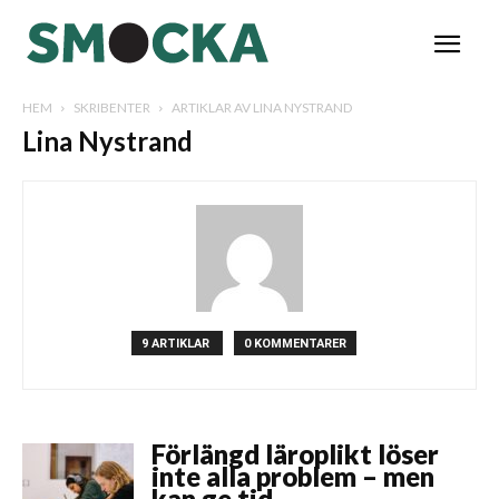
HEM
SKRIBENTER
ARTIKLAR AV LINA NYSTRAND
Lina Nystrand
9 ARTIKLAR
0 KOMMENTARER
Förlängd läroplikt löser
inte alla problem – men
kan ge tid...