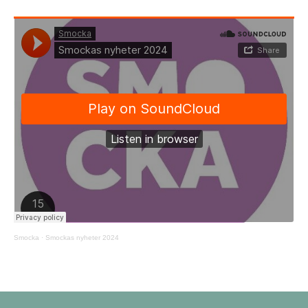
Smocka
·
Smockas nyheter 2024