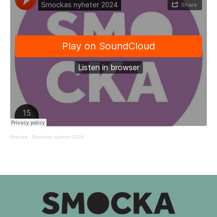
Smocka
·
Smockas nyheter 2024