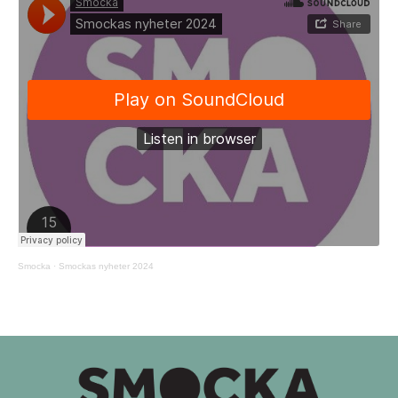
Smocka
·
Smockas nyheter 2024