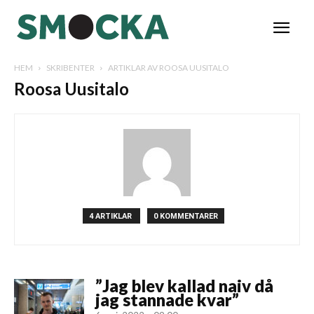
HEM
SKRIBENTER
ARTIKLAR AV ROOSA UUSITALO
Roosa Uusitalo
4 ARTIKLAR
0 KOMMENTARER
”Jag blev kallad naiv då
jag stannade kvar”