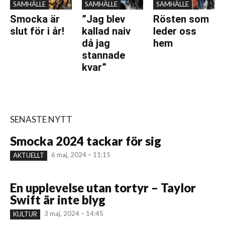
SAMHÄLLE
SAMHÄLLE
SAMHÄLLE
Smocka är
”Jag blev
Rösten som
slut för i år!
kallad naiv
leder oss
då jag
hem
stannade
kvar”
SENASTE NYTT
Smocka 2024 tackar för sig
6 maj, 2024 – 11:15
AKTUELLT
En upplevelse utan tortyr – Taylor
Swift är inte blyg
3 maj, 2024 – 14:45
KULTUR