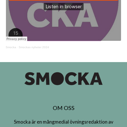
Smocka
·
Smockas nyheter 2024
OM OSS
Smocka är en mångmedial övningsredaktion av