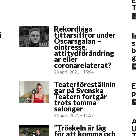
E
T
K
Rekordlåga
i
tittarsiffror under
I
Oscarsgalan –
s
ointresse,
b
attitydförändring
g
ar eller
coronarelaterat?
A
28 april, 2021 – 15:04
Teaterföreställnin
E
gar på Svenska
p
Teatern fortgår
trots tomma
A
salonger
26 april, 2021 – 11:37
A
”Tröskeln är låg
U
för att komma och
T