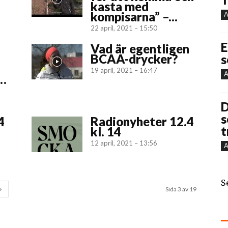
kasta med
kompisarna” –...
A
22 april, 2021 – 15:50
E
Vad är egentligen
BCAA-drycker?
s
19 april, 2021 – 16:47
A
t…
D
s
4
Radionyheter 12.4
t
kl. 14
12 april, 2021 – 13:56
A
S
Sida 3 av 19