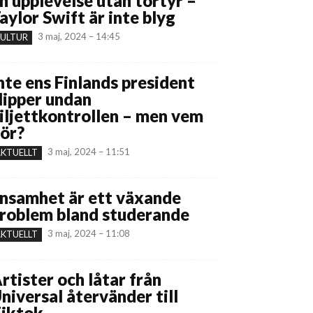
n upplevelse utan tortyr –
aylor Swift är inte blyg
3 maj, 2024 – 14:45
ULTUR
nte ens Finlands president
lipper undan
iljettkontrollen – men vem
ör?
3 maj, 2024 – 11:51
KTUELLT
nsamhet är ett växande
roblem bland studerande
3 maj, 2024 – 11:08
KTUELLT
rtister och låtar från
niversal återvänder till
iktok