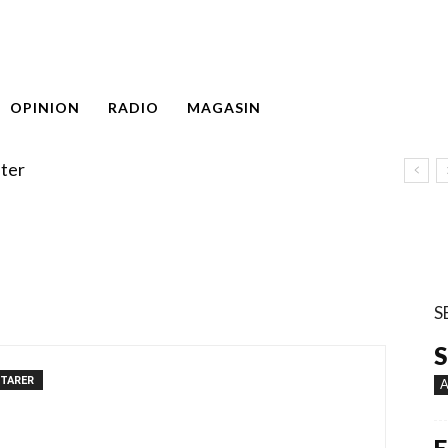
OPINION
RADIO
MAGASIN
ter
S
S
TARER
A