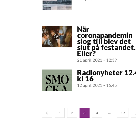
När
coronapandemin
slog till blev det
slut på festande
Eller?
21 april, 2021 – 12:39
Radionyheter 12.
kl 16
12 april, 2021 – 15:45
...
1
2
3
4
19