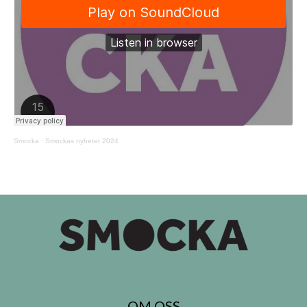
Smocka
·
Smockas nyheter 2024
OM OSS