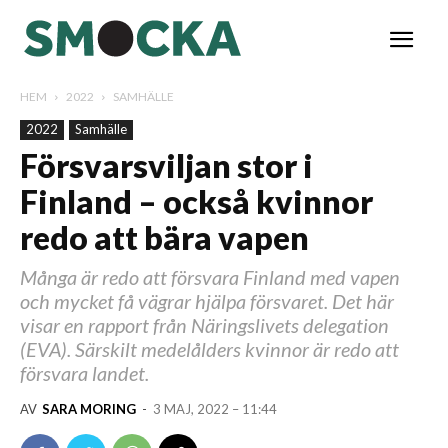
HEM
2022
SAMHÄLLE
2022
Samhälle
Försvarsviljan stor i
Finland – också kvinnor
redo att bära vapen
Många är redo att försvara Finland med vapen
och mycket få vägrar hjälpa försvaret. Det här
visar en rapport från Näringslivets delegation
(EVA). Särskilt medelålders kvinnor är redo att
försvara landet.
AV
SARA MORING
-
3 MAJ, 2022 – 11:44