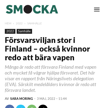
HEM
2022
SAMHÄLLE
2022
Samhälle
Försvarsviljan stor i
Finland – också kvinnor
redo att bära vapen
Många är redo att försvara Finland med vapen
och mycket få vägrar hjälpa försvaret. Det här
visar en rapport från Näringslivets delegation
(EVA). Särskilt medelålders kvinnor är redo att
försvara landet.
AV
SARA MORING
-
3 MAJ, 2022 – 11:44