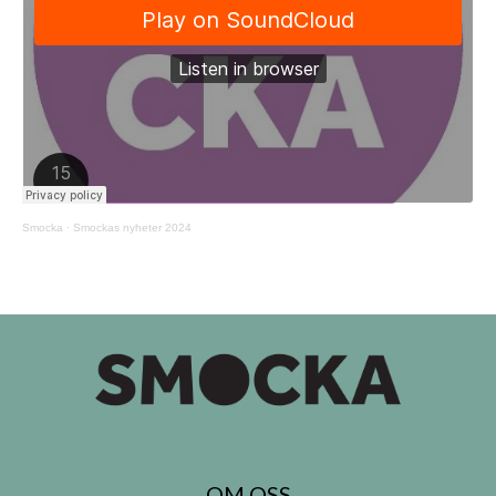
Smocka
·
Smockas nyheter 2024
OM OSS